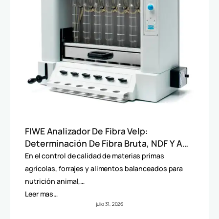
FIWE Analizador De Fibra Velp:
Determinación De Fibra Bruta, NDF Y ADF
En Alimentos Y Piensos
En el control de calidad de materias primas
agrícolas, forrajes y alimentos balanceados para
nutrición animal,…
Leer mas…
julio 31, 2026