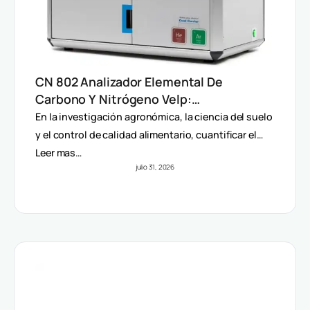
CN 802 Analizador Elemental De
Carbono Y Nitrógeno Velp:
Determinación Rápida Por Método
En la investigación agronómica, la ciencia del suelo
Dumas (TC, TOC, TIC Y TN)
y el control de calidad alimentario, cuantificar el…
Leer mas…
julio 31, 2026