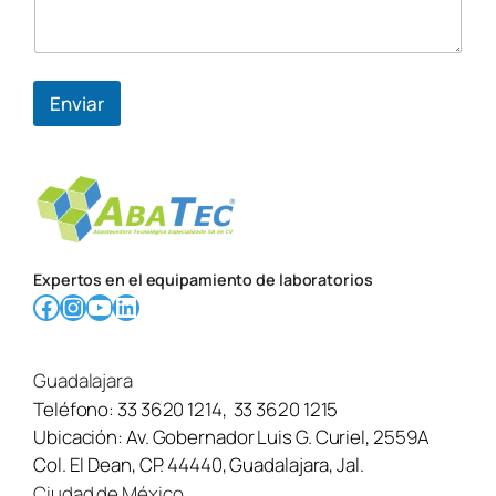
*
Enviar
Expertos en el equipamiento de laboratorios
Facebook
Instagram
YouTube
LinkedIn
Guadalajara
Teléfono:
33 3620 1214
,
33 3620 1215
Ubicación:
Av. Gobernador Luis G. Curiel, 2559A
Col. El Dean, CP. 44440, Guadalajara, Jal.
Ciudad de México