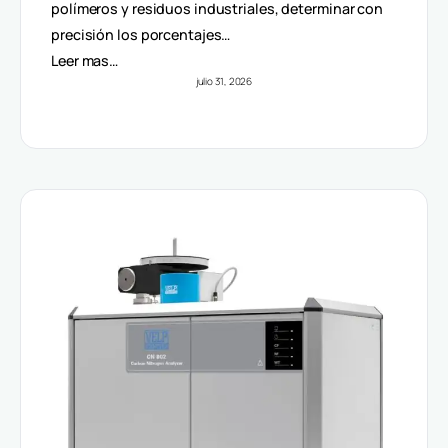
Volúmenes
polímeros y residuos industriales, determinar con
precisión los porcentajes…
Leer mas…
julio 31, 2026