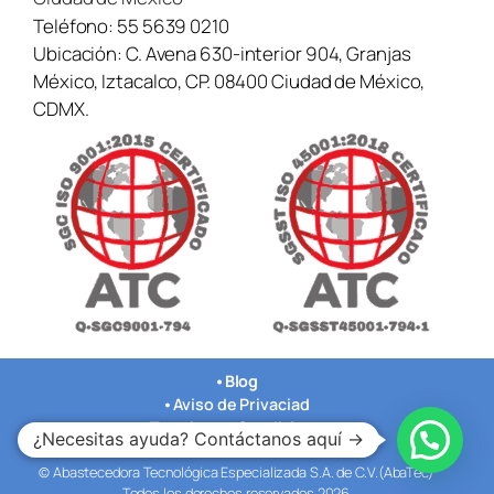
Teléfono:
55 5639 0210
Ubicación:
C. Avena 630-interior 904, Granjas
México, Iztacalco, CP. 08400 Ciudad de México,
CDMX.
•
Blog
•
Aviso de Privaciad
•
Terminos y Condiciones
¿Necesitas ayuda? Contáctanos aquí →
•
Nuestras Oficinas
© Abastecedora Tecnológica Especializada S.A. de C.V.(AbaTec)
Todos los derechos reservados 2026