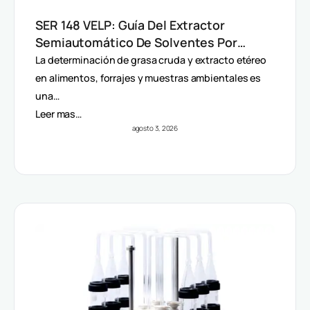
SER 148 VELP: Guía Del Extractor
Semiautomático De Solventes Por
Método Randall
La determinación de grasa cruda y extracto etéreo
en alimentos, forrajes y muestras ambientales es
una…
Leer mas…
agosto 3, 2026