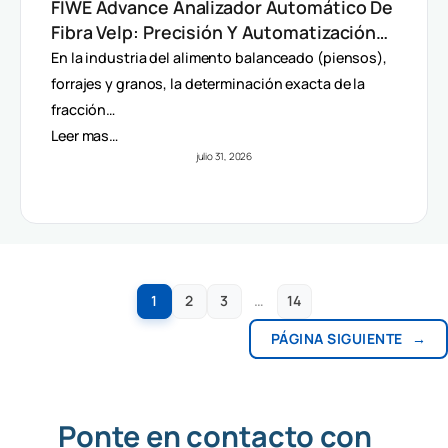
FIWE Advance Analizador Automático De
Fibra Velp: Precisión Y Automatización
En Método Van Soest
En la industria del alimento balanceado (piensos),
forrajes y granos, la determinación exacta de la
fracción…
Leer mas…
julio 31, 2026
1
2
3
…
14
PÁGINA SIGUIENTE
→
Ponte en contacto con