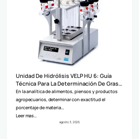
Unidad De Hidrólisis VELP HU 6: Guía
Técnica Para La Determinación De Grasa
Total En Alimentos
En la analítica de alimentos, piensos y productos
agropecuarios, determinar con exactitud el
porcentaje de materia…
Leer mas…
agosto 3, 2026