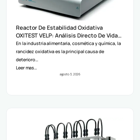
Reactor De Estabilidad Oxidativa
OXITEST VELP: Análisis Directo De Vida
Útil Sin Extracción De Grasa
En la industria alimentaria, cosmética y química, la
rancidez oxidativa es la principal causa de
deterioro…
Leer mas…
agosto 3, 2026