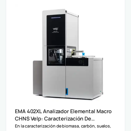
EMA 402XL Analizador Elemental Macro
CHNS Velp: Caracterización De
Muestras Heterogéneas Y Grandes
En la caracterización de biomasa, carbón, suelos,