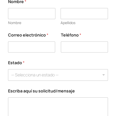
Nombre
*
Nombre
Apellidos
Correo electrónico
*
Teléfono
*
Estado
*
— Selecciona un estado —
Escriba aquí su solicitud/mensaje
a
q
u
í
*