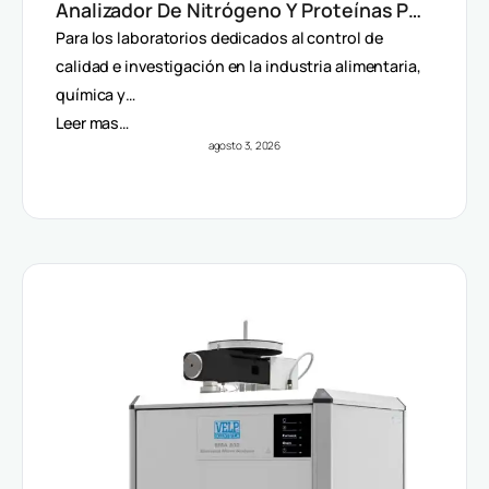
Analizador De Nitrógeno Y Proteínas Por
Método Dumas
Para los laboratorios dedicados al control de
calidad e investigación en la industria alimentaria,
química y…
Leer mas…
agosto 3, 2026