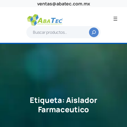
Saltar
ventas@abatec.com.mx
al
contenido
B
u
s
c
a
r
Etiqueta:
Aislador
Farmaceutico