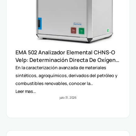
EMA 502 Analizador Elemental CHNS-O
Velp: Determinación Directa De Oxígeno
Y Análisis Multiparámetro
En la caracterización avanzada de materiales
sintéticos, agroquímicos, derivados del petróleo y
combustibles renovables, conocer la…
Leer mas…
julio 31, 2026