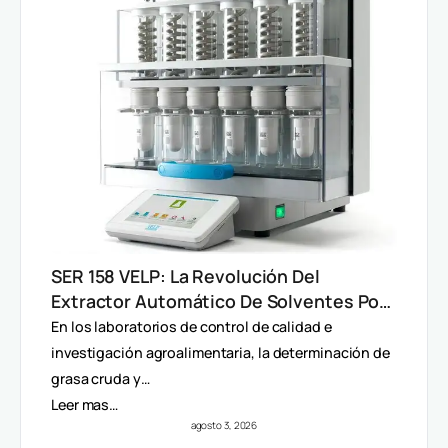
SER 158 VELP: La Revolución Del
Extractor Automático De Solventes Por
Método Randall
En los laboratorios de control de calidad e
investigación agroalimentaria, la determinación de
grasa cruda y…
Leer mas…
agosto 3, 2026