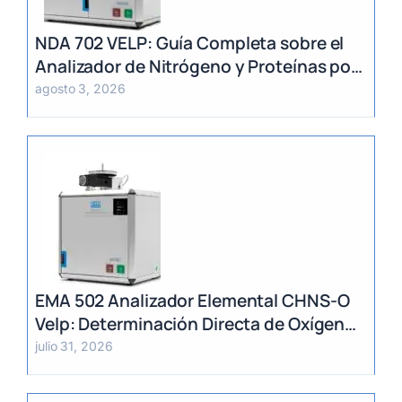
NDA 702 VELP: Guía Completa sobre el
Analizador de Nitrógeno y Proteínas por
Método Dumas
agosto 3, 2026
EMA 502 Analizador Elemental CHNS-O
Velp: Determinación Directa de Oxígeno
y Análisis Multiparámetro
julio 31, 2026