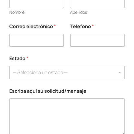
Nombre
Apellidos
Correo electrónico
*
Teléfono
*
E
s
t
a
d
o
Estado
*
*
N
— Selecciona un estado —
o
m
b
Escriba aquí su solicitud/mensaje
r
e