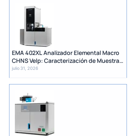
EMA 402XL Analizador Elemental Macro
CHNS Velp: Caracterización de Muestras
Heterogéneas y Grandes Volúmenes
julio 31, 2026