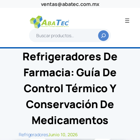
Saltar
ventas@abatec.com.mx
al
contenido
B
u
s
Refrigeradores De
c
a
Farmacia: Guía De
r
Control Térmico Y
Conservación De
Medicamentos
Refrigeradores
Junio 10, 2026