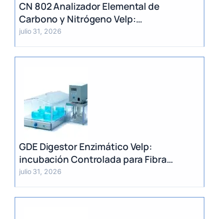
CN 802 Analizador Elemental de
Carbono y Nitrógeno Velp:
Determinación Rápida por Método
julio 31, 2026
Dumas (TC, TOC, TIC y TN)
GDE Digestor Enzimático Velp:
incubación Controlada para Fibra
Dietética (AOAC)
julio 31, 2026