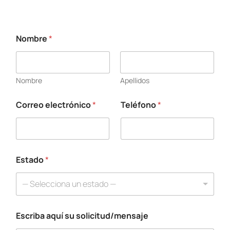
Nombre
*
Nombre
Apellidos
Correo electrónico
*
Teléfono
*
E
s
t
a
d
o
Estado
*
s
o
— Selecciona un estado —
l
i
c
Escriba aquí su solicitud/mensaje
i
t