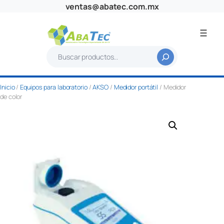
Saltar
ventas@abatec.com.mx
al
contenido
B
u
s
Inicio
/
Equipos para laboratorio
/
AKSO
/
Medidor portátil
/ Medidor
c
de color
a
r