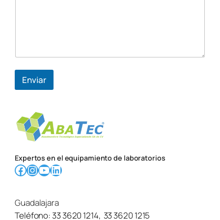
u
d
/
m
e
n
s
a
Enviar
j
e
s
u
Expertos en el equipamiento de laboratorios
Facebook
Instagram
YouTube
LinkedIn
Guadalajara
Teléfono:
33 3620 1214
,
33 3620 1215