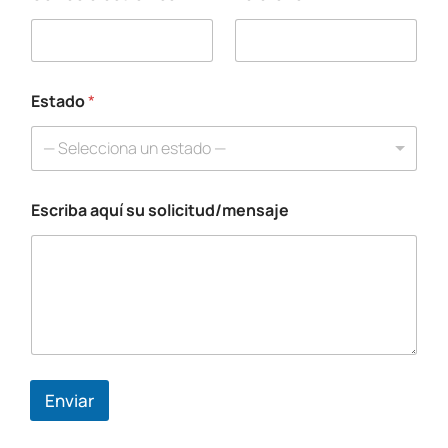
N
o
m
b
r
e
Estado
*
*
C
— Selecciona un estado —
o
r
r
Escriba aquí su solicitud/mensaje
e
o
Enviar