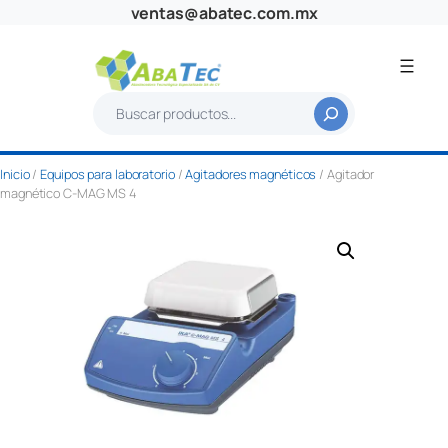
Saltar
ventas@abatec.com.mx
al
contenido
B
u
s
Inicio
/
Equipos para laboratorio
/
Agitadores magnéticos
/ Agitador
c
magnético C-MAG MS 4
a
r