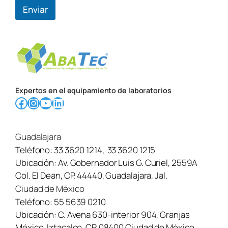
Enviar
Expertos en el equipamiento de laboratorios
Facebook
Instagram
YouTube
LinkedIn
Guadalajara
Teléfono:
33 3620 1214
,
33 3620 1215
Ubicación:
Av. Gobernador Luis G. Curiel, 2559A
Col. El Dean, CP. 44440, Guadalajara, Jal.
Ciudad de México
Teléfono:
55 5639 0210
Ubicación:
C. Avena 630-interior 904, Granjas
México, Iztacalco, CP. 08400 Ciudad de México,