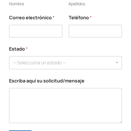
Nombre
Apellidos
Correo electrónico
*
Teléfono
*
*
s
u
*
Estado
*
— Selecciona un estado —
Escriba aquí su solicitud/mensaje