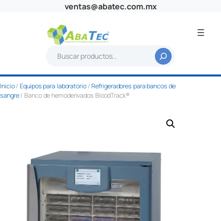
Saltar
ventas@abatec.com.mx
al
contenido
B
u
s
Inicio
/
Equipos para laboratorio
/
Refrigeradores para bancos de
c
sangre
/ Banco de hemoderivados BloodTrack®
a
r