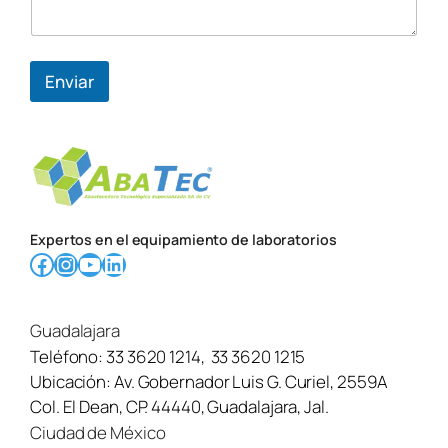
r
e
C
o
Enviar
r
r
e
o
Expertos en el equipamiento de laboratorios
Facebook
Instagram
YouTube
LinkedIn
Guadalajara
Teléfono:
33 3620 1214
,
33 3620 1215
Ubicación:
Av. Gobernador Luis G. Curiel, 2559A
Col. El Dean, CP. 44440, Guadalajara, Jal.
Ciudad de México