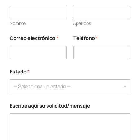
Nombre
Apellidos
Correo electrónico
*
Teléfono
*
Estado
*
— Selecciona un estado —
Escriba aquí su solicitud/mensaje
s
u
N
o
m
b