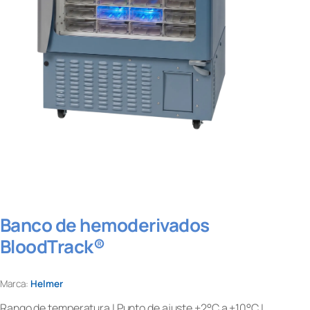
Banco de hemoderivados
BloodTrack®
Marca:
Helmer
Rango de temperatura | Punto de ajuste +2°C a +10°C |