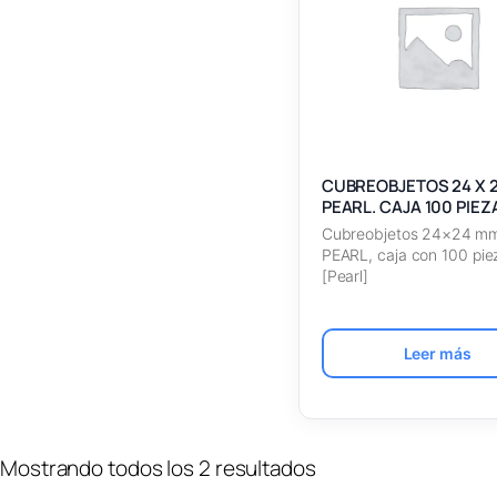
Mas antiguos primero
Nombre A – Z
Nombre Z – A
SKU Ascendente
CUBREOBJETOS 24 X 
SKU Descendente
PEARL. CAJA 100 PIEZ
Cubreobjetos 24×24 m
PEARL, caja con 100 pie
[Pearl]
Leer más
Mostrando todos los 2 resultados