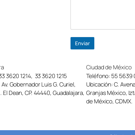
n
o
Enviar
ra
Ciudad de México
33 3620 1214
,
33 3620 1215
Teléfono:
55 5639 
:
Av. Gobernador Luis G. Curiel,
Ubicación:
C. Avena
 El Dean, CP. 44440, Guadalajara,
Granjas México, Iz
de México, CDMX.