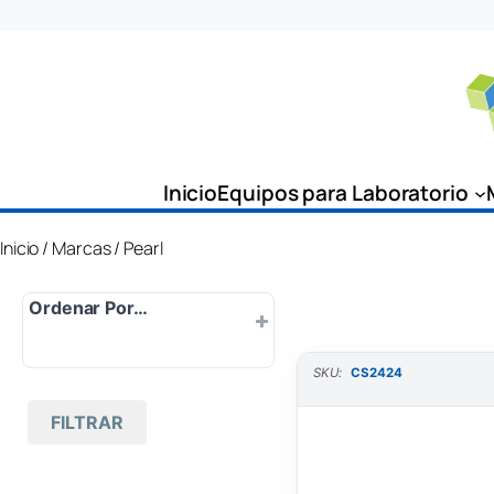
Saltar
al
contenido
Inicio
Equipos para Laboratorio
Inicio
/
Marcas
/ Pearl
Ordenar Por…
SKU:
CS2424
Por defecto
FILTRAR
Popularidad
Más nuevo