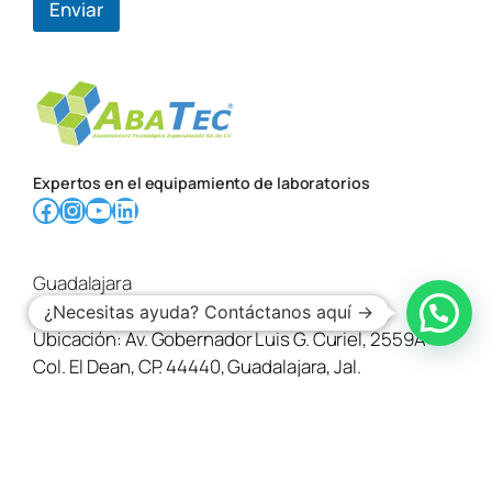
Enviar
j
e
Expertos en el equipamiento de laboratorios
Facebook
Instagram
YouTube
LinkedIn
Guadalajara
Teléfono:
33 3620 1214
,
33 3620 1215
¿Necesitas ayuda? Contáctanos aquí →
Ubicación:
Av. Gobernador Luis G. Curiel, 2559A
Col. El Dean, CP. 44440, Guadalajara, Jal.
Ciudad de México
Teléfono:
55 5639 0210
Ubicación:
C. Avena 630-interior 904, Granjas
México, Iztacalco, CP. 08400 Ciudad de México,