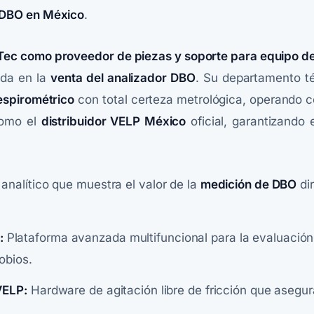
 DBO en México
.
aTec como proveedor de piezas y soporte para equipo de
ida en la
venta del analizador DBO
. Su departamento té
respirométrico
con total certeza metrológica, operando 
como el
distribuidor VELP México
oficial, garantizando 
analítico que muestra el valor de la
medición de DBO
di
:
Plataforma avanzada multifuncional para la evaluación 
obios.
VELP:
Hardware de agitación libre de fricción que asegu