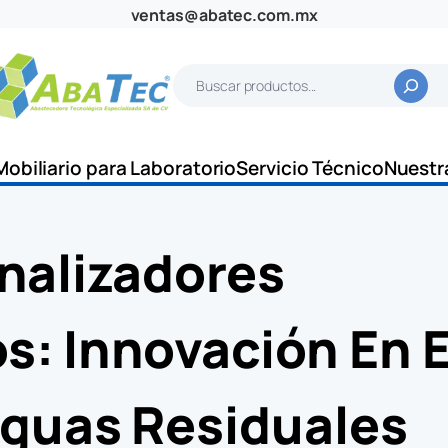
ventas@abatec.com.mx
B
u
s
c
Mobiliario para Laboratorio
Servicio Técnico
Nuestr
a
r
nalizadores
s: Innovación En E
Aguas Residuales