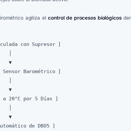
rométrico agiliza el
control de procesos biológicos
den
  │

  ▼

  │

  ▼

  │

  ▼
