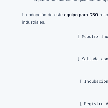
La adopción de este
equipo para DBO
respi
industriales.
                       [ Muestra Inoculada con Supresor ]

                                     
                                     
                       [ Sellado con Sensor Barométrico ]

                                     
                                     
                        [ Incubación a 20°C por 5 Días ]

                                     
                                     