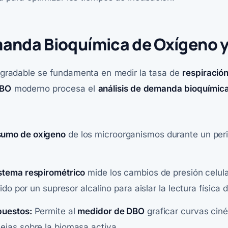
anda Bioquímica de Oxígeno y
degradable se fundamenta en medir la tasa de
respiració
DBO
moderno procesa el
análisis de demanda bioquímic
umo de oxígeno
de los microorganismos durante un peri
stema respirométrico
mide los cambios de presión celula
ido por un supresor alcalino para aislar la lectura física
puestos:
Permite al
medidor de DBO
graficar curvas ciné
ejas sobre la biomasa activa.