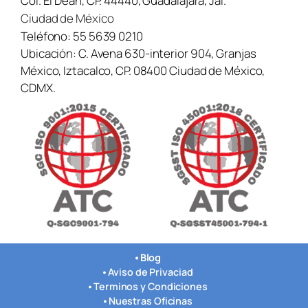
Col. El Dean, CP. 44440, Guadalajara, Jal.
Ciudad de México
Teléfono:
55 5639 0210
Ubicación:
C. Avena 630-interior 904, Granjas
México, Iztacalco, CP. 08400 Ciudad de México,
CDMX.
•
Blog
•
Aviso de Privaciad
•
Terminos y Condiciones
•
Nuestras Oficinas