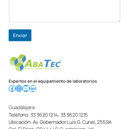
a
d
o
Enviar
Expertos en el equipamiento de laboratorios
Facebook
Instagram
YouTube
LinkedIn
Guadalajara
Teléfono:
33 3620 1214
,
33 3620 1215
Ubicación:
Av. Gobernador Luis G. Curiel, 2559A