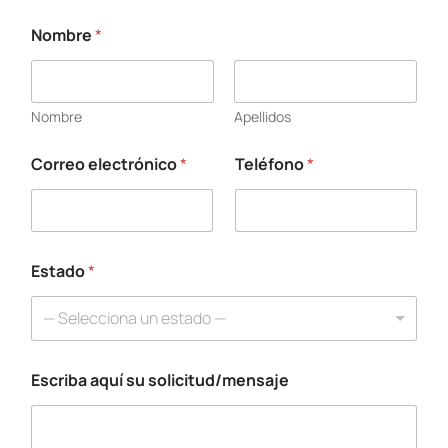
Nombre
*
Nombre
Apellidos
Correo electrónico
*
Teléfono
*
E
s
t
a
d
o
Estado
*
N
o
— Selecciona un estado —
m
b
r
Escriba aquí su solicitud/mensaje
e
E
s
t