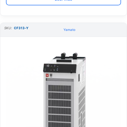
SKU:
CF313-Y
Yamato