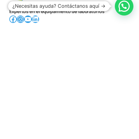
¿Necesitas ayuda? Contáctanos aquí →
Expertos en el equipamiento de laboratorios
Facebook
Instagram
YouTube
LinkedIn
Guadalajara
Teléfono:
33 3620 1214
,
33 3620 1215
Ubicación:
Av. Gobernador Luis G. Curiel, 2559A
Col. El Dean, CP. 44440, Guadalajara, Jal.
Ciudad de México
Teléfono:
55 5639 0210
Ubicación:
C. Avena 630-interior 904, Granjas
México, Iztacalco, CP. 08400 Ciudad de México,
CDMX.