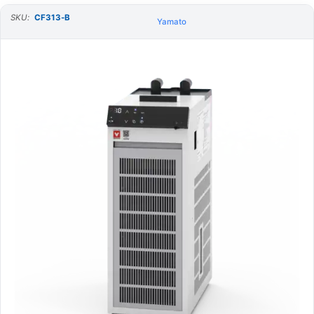
SKU:
CF313-B
Yamato