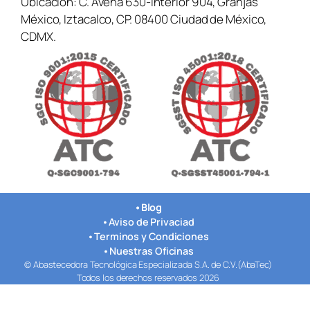
Ubicación:
C. Avena 630-interior 904, Granjas
México, Iztacalco, CP. 08400 Ciudad de México,
CDMX.
•
Blog
•
Aviso de Privaciad
•
Terminos y Condiciones
•
Nuestras Oficinas
© Abastecedora Tecnológica Especializada S.A. de C.V.(AbaTec)
Todos los derechos reservados 2026