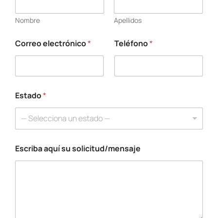
Nombre
Apellidos
Correo electrónico
*
Teléfono
*
s
u
*
T
e
l
Estado
*
é
f
— Selecciona un estado —
o
n
o
Escriba aquí su solicitud/mensaje