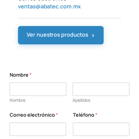
ventas@abatec.com.mx
›
Ver nuestros productos
Nombre
*
Nombre
Apellidos
Correo electrónico
*
Teléfono
*
e
l
e
c