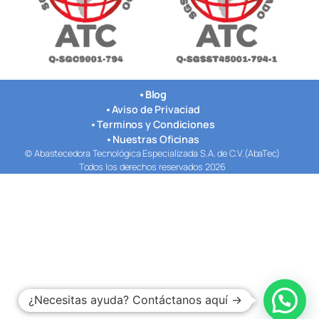
•
Blog
•
Aviso de Privaciad
•
Terminos y Condiciones
•
Nuestras Oficinas
© Abastecedora Tecnológica Especializada S.A. de C.V.(AbaTec)
Todos los derechos reservados 2026
¿Necesitas ayuda? Contáctanos aquí →