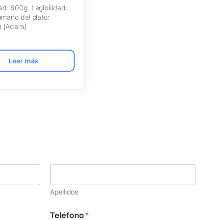
d: 600g. Legibilidad:
amaño del plato:
 [Adam]
Leer más
Apellidos
Teléfono
*