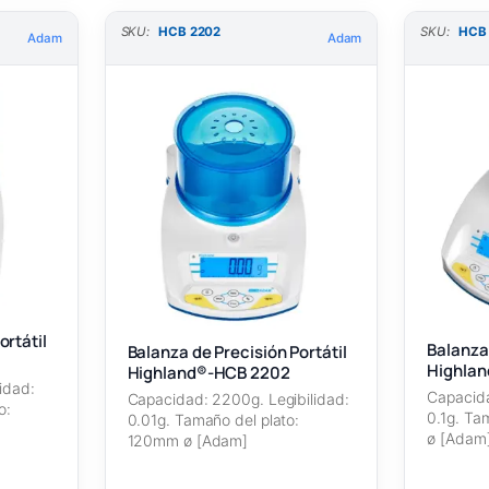
SKU:
HCB 2202
SKU:
HCB
Adam
Adam
ortátil
Balanza 
Balanza de Precisión Portátil
Highla
Highland®-HCB 2202
idad:
Capacida
Capacidad: 2200g. Legibilidad:
o:
0.1g. Ta
0.01g. Tamaño del plato:
ø [Adam
120mm ø [Adam]