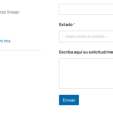
as líneas:
Estado
*
— Selecciona un estado —
om.mx
Escriba aquí su solicitud/m
T
e
l
é
f
o
n
o
s
o
Enviar
l
i
c