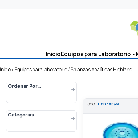
Saltar
al
contenido
Inicio
Equipos para Laboratorio
Inicio
/
Equipos para laboratorio
/ Balanzas Analíticas Highland
Ordenar Por…
SKU:
HCB 103aM
Por defecto
Categorias
Popularidad
Más nuevo