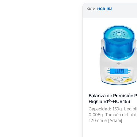
SKU:
HCB 153
Balanza de Precisión P
Highland®-HCB 153
Capacidad: 150g. Legibil
0.005g. Tamaño del plat
120mm ø [Adam]