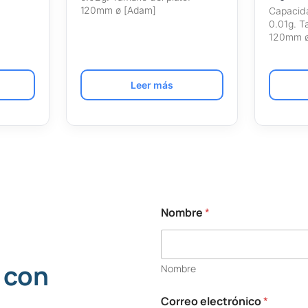
120mm ø [Adam]
Capacida
0.01g. T
120mm ø
Leer más
Nombre
*
 con
Nombre
Correo electrónico
*