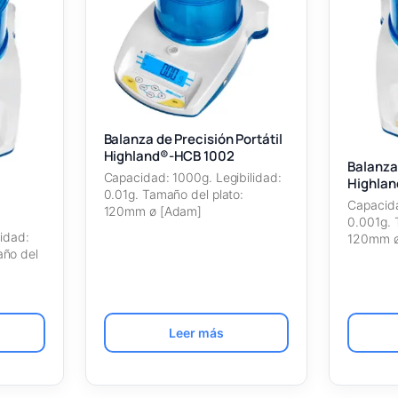
Balanza de Precisión Portátil
Highland®-HCB 1002
Balanza 
Capacidad: 1000g. Legibilidad:
Highlan
0.01g. Tamaño del plato:
Capacida
120mm ø [Adam]
0.001g. 
M
idad:
120mm ø
ño del
Leer más