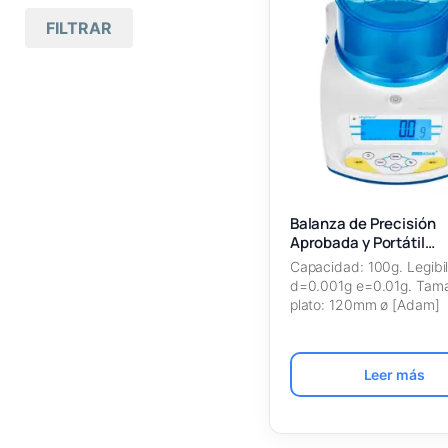
Mas antiguos primero
FILTRAR
Todas las marcas
(11)
Nombre A – Z
Adam
(11)
Nombre Z – A
Balanzas de
(11
)
Precisión
SKU Ascendente
Highland
(11)
SKU Descendente
Balanza de Precisión
Aprobada y Portátil
Highland®-HCB 103a
Capacidad: 100g. Legibil
d=0.001g e=0.01g. Tama
plato: 120mm ø [Adam]
Leer más