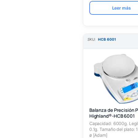
Leer más
SKU:
HCB 6001
Balanza de Precisión P
Highland®-HCB 6001
Capacidad: 6000g. Legib
0.1g. Tamaño del plato:
ø [Adam]