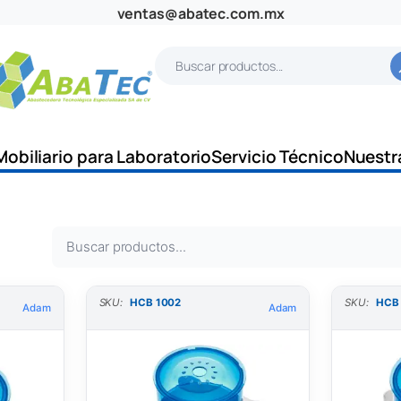
ventas@abatec.com.mx
B
u
s
c
Mobiliario para Laboratorio
Servicio Técnico
Nuestr
a
r
B
u
s
SKU:
HCB 1002
SKU:
HCB
Adam
Adam
c
a
r