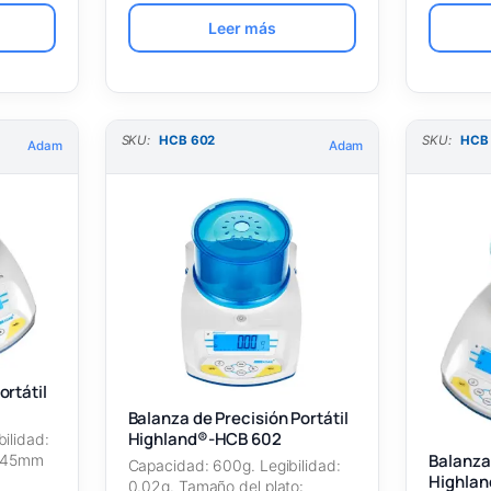
Leer más
SKU:
HCB 602
SKU:
HCB
Adam
Adam
ortátil
Balanza de Precisión Portátil
Highland®-HCB 602
ilidad:
Balanza 
 145mm
Capacidad: 600g. Legibilidad:
Highla
0.02g. Tamaño del plato: