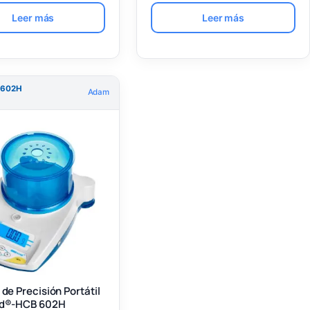
Leer más
Leer más
 602H
Adam
de Precisión Portátil
nd®-HCB 602H