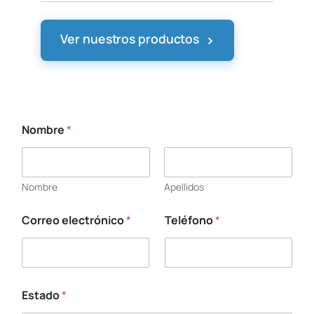
›
Ver nuestros productos
Nombre
*
a
q
u
í
Nombre
Apellidos
s
u
e
Correo electrónico
*
Teléfono
*
l
e
c
t
r
Estado
*
ó
n