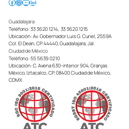
Facebook
Instagram
YouTube
LinkedIn
Guadalajara
Teléfono:
33 3620 1214
,
33 3620 1215
Ubicación:
Av. Gobernador Luis G. Curiel, 2559A
Col. El Dean, CP. 44440, Guadalajara, Jal.
Ciudad de México
Teléfono:
55 5639 0210
Ubicación:
C. Avena 630-interior 904, Granjas
México, Iztacalco, CP. 08400 Ciudad de México,
CDMX.