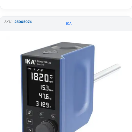
SKU:
25005074
IKA