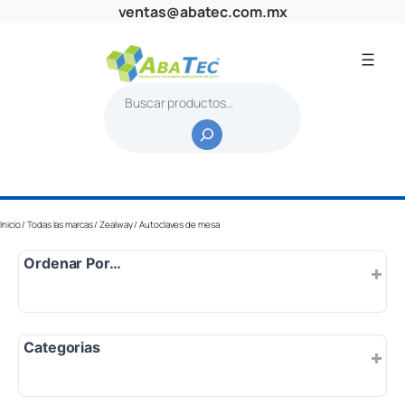
Saltar
ventas@abatec.com.mx
al
contenido
B
u
s
c
a
r
Inicio
/
Todas las marcas
/
Zealway
/ Autoclaves de mesa
Ordenar Por…
Por defecto
Categorias
Popularidad