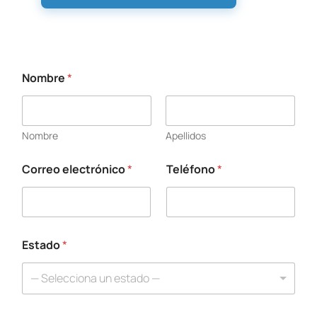
Nombre
*
Nombre
Apellidos
Correo electrónico
*
Teléfono
*
s
o
l
i
c
i
Estado
*
t
u
— Selecciona un estado —
d
/
m