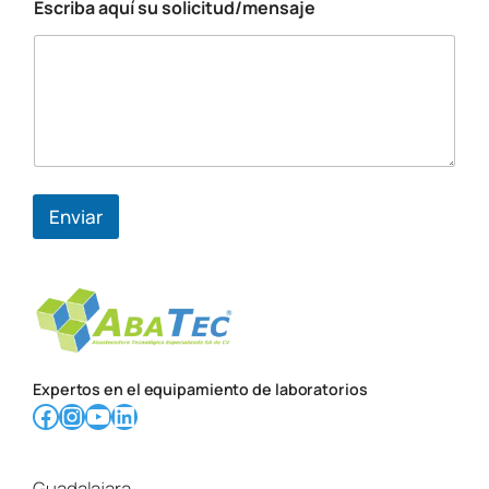
Escriba aquí su solicitud/mensaje
e
n
s
a
j
e
E
s
t
a
Enviar
d
o
a
q
u
í
Expertos en el equipamiento de laboratorios
Facebook
Instagram
YouTube
LinkedIn
Guadalajara