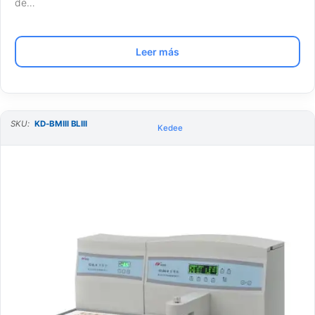
de…
Leer más
SKU:
KD-BMIII BLIII
Kedee