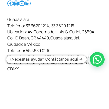
Facebook
Instagram
YouTube
LinkedIn
Guadalajara
Teléfono:
33 3620 1214
,
33 3620 1215
Ubicación:
Av. Gobernador Luis G. Curiel, 2559A
Col. El Dean, CP. 44440, Guadalajara, Jal.
Ciudad de México
Teléfono:
55 5639 0210
Ubicación:
C. Avena 630-interior 904, Granjas
¿Necesitas ayuda? Contáctanos aquí →
México, Iztacalco, CP. 08400 Ciudad de México,
CDMX.