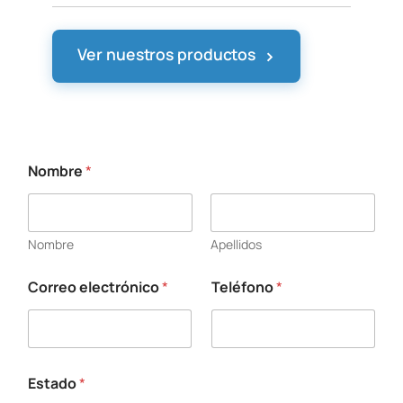
›
Ver nuestros productos
Nombre
*
*
e
l
e
Nombre
Apellidos
c
t
r
Correo electrónico
*
Teléfono
*
ó
n
i
c
o
Estado
*
E
s