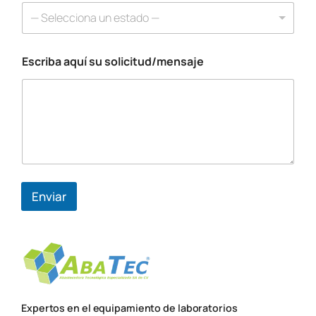
c
— Selecciona un estado —
r
i
b
Escriba aquí su solicitud/mensaje
a
Enviar
Expertos en el equipamiento de laboratorios