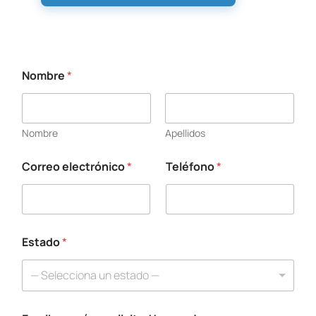
Nombre
*
s
u
E
s
Nombre
Apellidos
t
a
d
Correo electrónico
*
Teléfono
*
o
s
u
Estado
*
— Selecciona un estado —