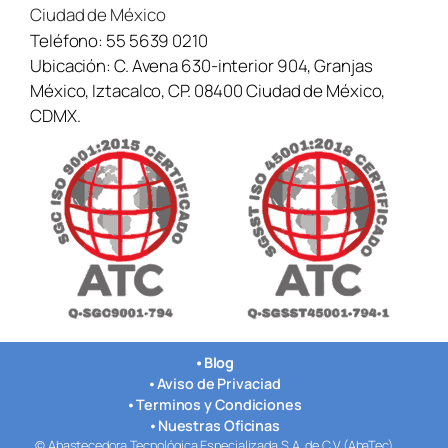
Ciudad de México
Teléfono:
55 5639 0210
Ubicación:
C. Avena 630-interior 904, Granjas
México, Iztacalco, CP. 08400 Ciudad de México,
CDMX.
•
Blog
•
Aviso de Privaciad
•
Terminos y Condiciones
•
Nuestras Oficinas
© Abastecedora Tecnológica Especializada S.A. de C.V.(AbaTec)