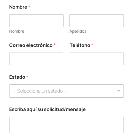
Nombre
*
Nombre
Apellidos
Correo electrónico
*
Teléfono
*
*
*
N
o
m
b
Estado
*
r
e
— Selecciona un estado —
Escriba aquí su solicitud/mensaje