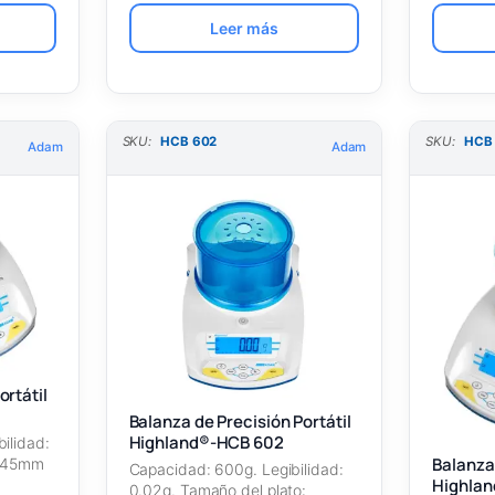
Leer más
SKU:
HCB 602
SKU:
HCB
Adam
Adam
ortátil
Balanza de Precisión Portátil
Highland®-HCB 602
ilidad:
Balanza 
 145mm
Capacidad: 600g. Legibilidad:
Highla
0.02g. Tamaño del plato: