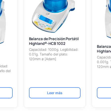
Balanza de Precisión Portátil
Highland®-HCB 1002
Balanza 
Capacidad: 1000g. Legibilidad:
Highlan
0.01g. Tamaño del plato:
Capacida
120mm ø [Adam]
0.001g. 
M
idad:
120mm ø
ño del
Leer más