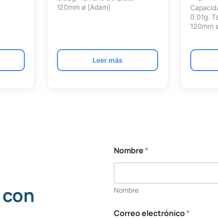
120mm ø [Adam]
Capacida
0.01g. T
120mm ø
Leer más
Nombre
*
N
o
m
b
 con
Nombre
r
e
s
Correo electrónico
*