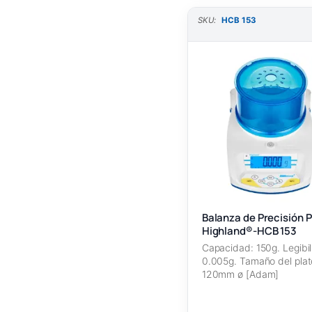
SKU:
HCB 153
Balanza de Precisión P
Highland®-HCB 153
Capacidad: 150g. Legibil
0.005g. Tamaño del plat
120mm ø [Adam]