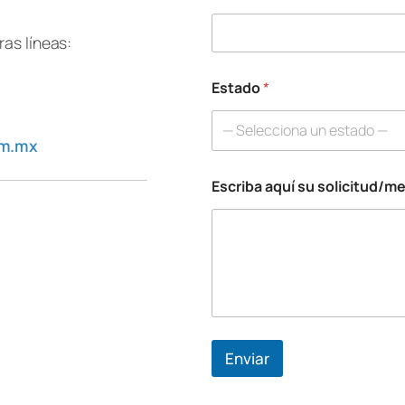
u
*
as líneas:
Estado
*
— Selecciona un estado —
om.mx
Escriba aquí su solicitud/m
Enviar