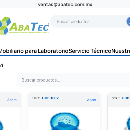
ventas@abatec.com.mx
B
u
s
c
Mobiliario para Laboratorio
Servicio Técnico
Nuestr
a
r
nd
B
u
s
SKU:
HCB 1002
SKU:
HCB
Adam
Adam
c
a
r