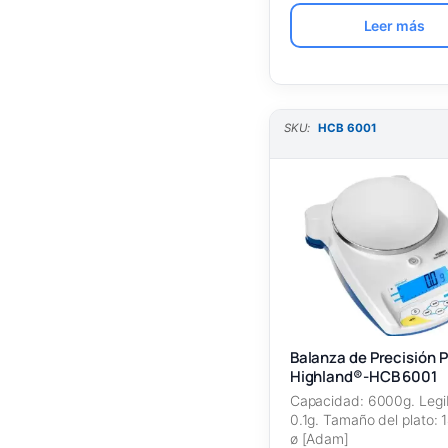
Leer más
SKU:
HCB 6001
Balanza de Precisión P
Highland®-HCB 6001
Capacidad: 6000g. Legib
0.1g. Tamaño del plato:
ø [Adam]