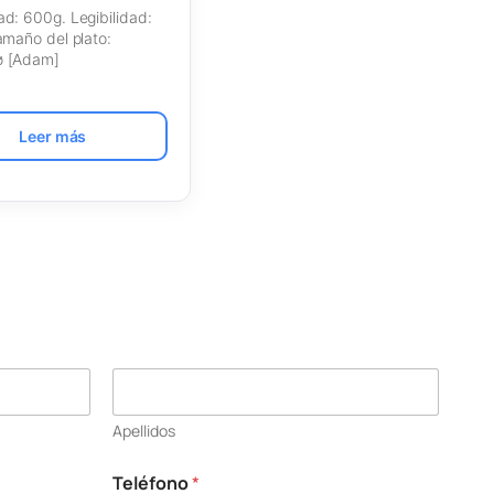
d: 600g. Legibilidad:
amaño del plato:
 [Adam]
Leer más
Apellidos
Teléfono
*