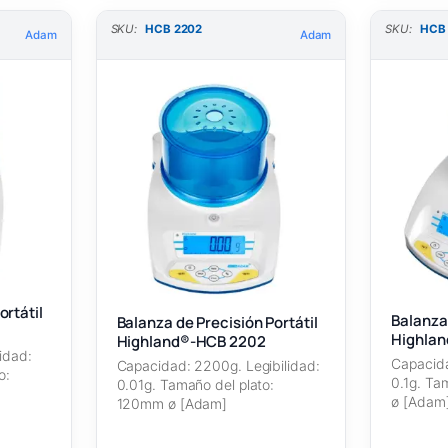
SKU:
HCB 2202
SKU:
HCB
Adam
Adam
ortátil
Balanza 
Balanza de Precisión Portátil
Highla
Highland®-HCB 2202
idad:
Capacida
Capacidad: 2200g. Legibilidad:
o:
0.1g. Ta
0.01g. Tamaño del plato:
ø [Adam
120mm ø [Adam]