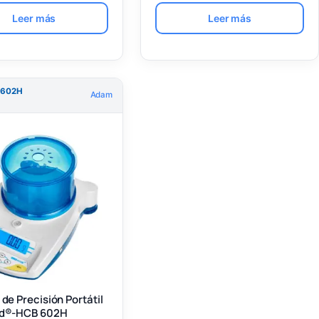
Leer más
Leer más
 602H
Adam
de Precisión Portátil
nd®-HCB 602H