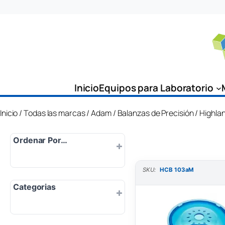
Saltar
al
contenido
Inicio
Equipos para Laboratorio
Inicio
/
Todas las marcas
/
Adam
/
Balanzas de Precisión
/ Highla
Ordenar Por…
SKU:
HCB 103aM
Por defecto
Categorias
Popularidad
Más nuevo