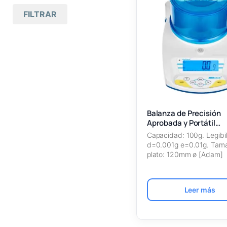
Mas antiguos primero
FILTRAR
Todas las marcas
(11)
Nombre A – Z
Adam
(11)
Nombre Z – A
Balanzas de
(11
)
Precisión
SKU Ascendente
Highland
(11)
SKU Descendente
Balanza de Precisión
Aprobada y Portátil
Highland®-HCB 103a
Capacidad: 100g. Legibil
d=0.001g e=0.01g. Tama
plato: 120mm ø [Adam]
Leer más