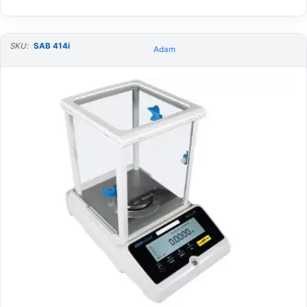
SKU:
SAB 414i
Adam