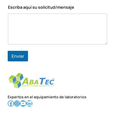
Escriba aquí su solicitud/mensaje
E
s
c
r
i
b
a
s
u
*
Enviar
Expertos en el equipamiento de laboratorios
Facebook
Instagram
YouTube
LinkedIn