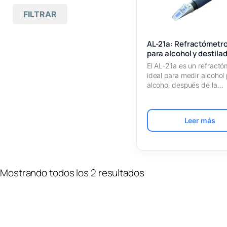
Mas antiguos primero
FILTRAR
Todas las marcas
(2)
Nombre A – Z
Atago
(2)
AL-21a: Refractómetro 
Nombre Z – A
para alcohol y destila
Refractómetro
(
2
digital / de mano
El AL-21a es un refractó
SKU Ascendente
)
ideal para medir alcohol
alcohol después de la…
SKU Descendente
Leer más
Mostrando todos los 2 resultados