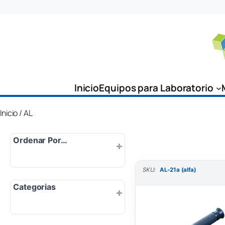
Saltar
al
contenido
Inicio
Equipos para Laboratorio
Inicio
/ AL
Ordenar Por…
SKU:
AL-21a (alfa)
Por defecto
Categorias
Popularidad
Más nuevo