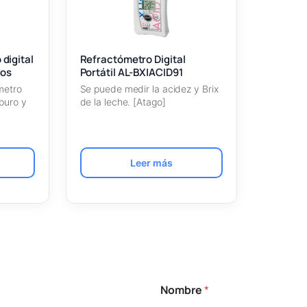
digital
Refractómetro Digital
dos
Portátil AL-BX|ACID91
metro
Se puede medir la acidez y Brix
 puro y
de la leche. [Atago]
Leer más
Nombre
*