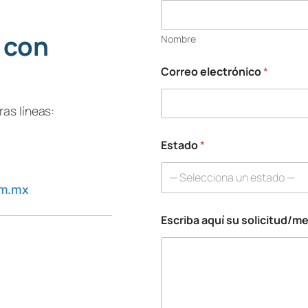
 con
Nombre
Correo electrónico
*
as líneas:
Estado
*
— Selecciona un estado —
om.mx
Escriba aquí su solicitud/m