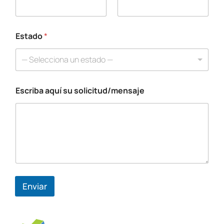
Estado
*
— Selecciona un estado —
Escriba aquí su solicitud/mensaje
*
*
N
o
m
b
r
e
Enviar