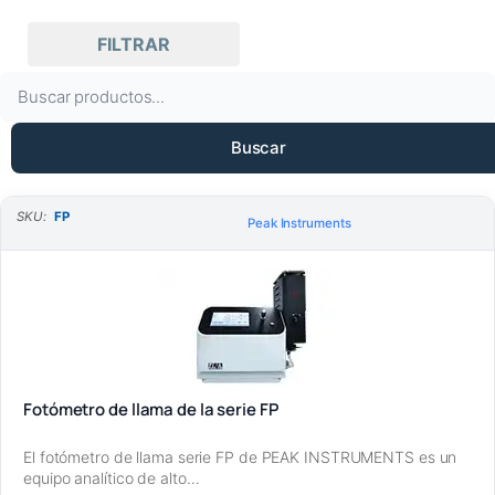
Más nuevo
FILTRAR
Todas las marcas
(1)
Mas antiguos primero
B
Peak Instruments
(1)
u
Nombre A – Z
s
Buscar
Fotómetro
(1)
c
Nombre Z – A
a
SKU:
FP
r
SKU Ascendente
Peak Instruments
SKU Descendente
Fotómetro de llama de la serie FP
El fotómetro de llama serie FP de PEAK INSTRUMENTS es un
equipo analítico de alto…