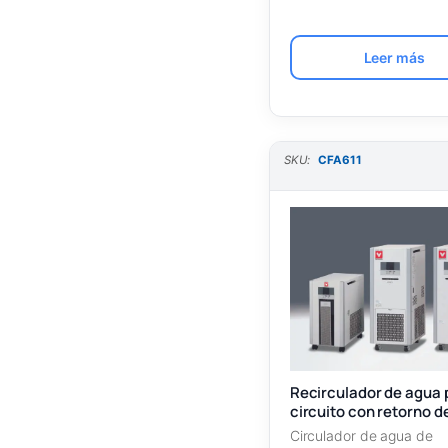
espacios…
Leer más
SKU:
CFA611
Recirculador de agua 
circuito con retorno d
CFA611
Circulador de agua de