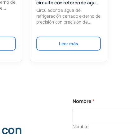
circuito con retorno de agua
terno de
CFW611
de
Circulador de agua de
…
refrigeración cerrado externo de
precisión con precisión de
control de temperatura…
Leer más
Nombre
*
 con
Nombre