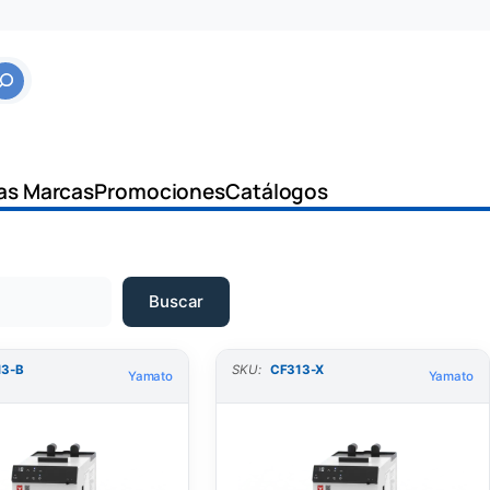
as Marcas
Promociones
Catálogos
Buscar
13-B
SKU:
CF313-X
Yamato
Yamato