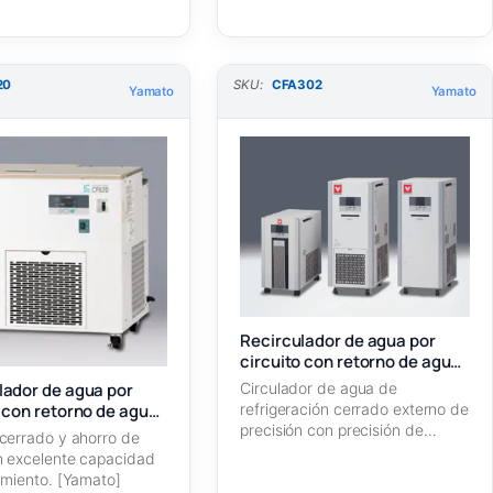
20
SKU:
CFA302
Yamato
Yamato
Recirculador de agua por
circuito con retorno de agua
CFA302
lador de agua por
Circulador de agua de
o con retorno de agua
refrigeración cerrado externo de
precisión con precisión de
cerrado y ahorro de
control de temperatura…
 excelente capacidad
amiento. [Yamato]