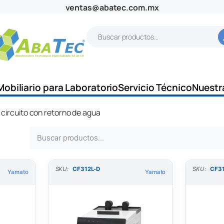
ventas@abatec.com.mx
B
u
s
c
Mobiliario para Laboratorio
Servicio Técnico
Nuestr
a
r
 circuito con retorno de agua
B
u
s
SKU:
CF312L-D
SKU:
CF3
Yamato
Yamato
c
a
r