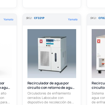
SKU:
CF321P
SKU:
CF8
Yamato
Yamato
por
Recirculador de agua por
Recircu
e agua
circuito con retorno de agua
circuit
CF321P
CF820
 alto
Circuladores de enfriamiento
Sistema 
con
cerrados Labocube con
agua con
l para
dispositivo de recolección de
de enfri