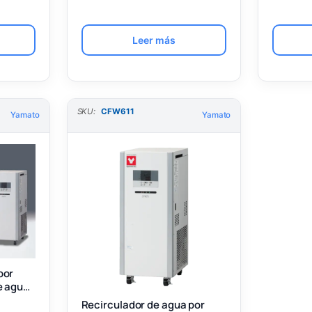
solventes integrado [Yamato]
Leer más
SKU:
CFW611
Yamato
Yamato
por
e agua
Recirculador de agua por