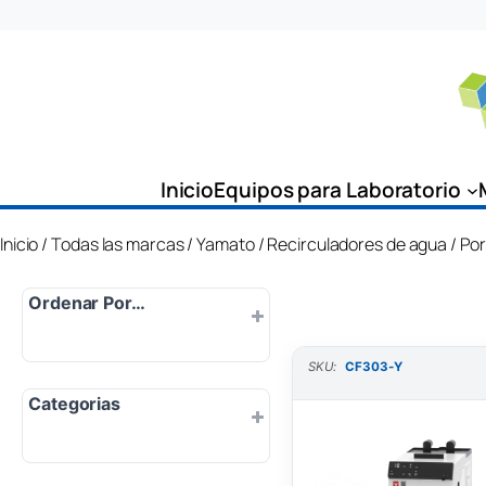
Saltar
al
contenido
Inicio
Equipos para Laboratorio
Inicio
/
Todas las marcas
/
Yamato
/
Recirculadores de agua
/ Por
Ordenar Por…
SKU:
CF303-Y
Por defecto
Categorias
Popularidad
Más nuevo