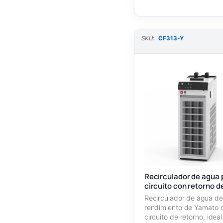
SKU:
CF313-Y
Recirculador de agua 
circuito con retorno d
CF313-Y
Recirculador de agua de
rendimiento de Yamato 
circuito de retorno, idea