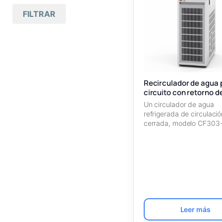
Mas antiguos primero
FILTRAR
Todas las marcas
(10)
Nombre A – Z
Yamato
(10)
Nombre Z – A
Recirculadores
(1
0)
de agua
SKU Ascendente
Por circuito con
(1
Recirculador de agua 
SKU Descendente
0
retorno de
circuito con retorno d
)
agua
CF303-Y
Un circulador de agua
refrigerada de circulació
cerrada, modelo CF303
Yamato: con capacidad
interna…
Leer más