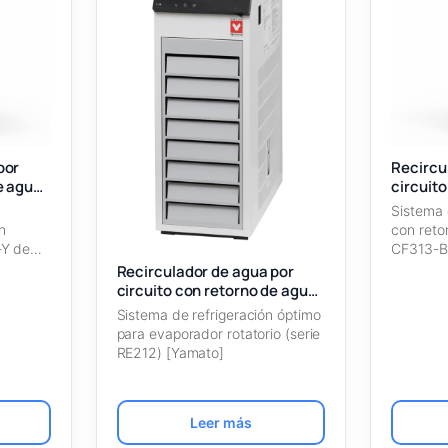
por
Recircu
e agua
circuit
CF313-
Sistema 
n
con reto
-Y de
CF313-B.
aplicaci
Recirculador de agua por
circuito con retorno de agua
CF312L-D
Sistema de refrigeración óptimo
para evaporador rotatorio (serie
RE212) [Yamato]
Leer más