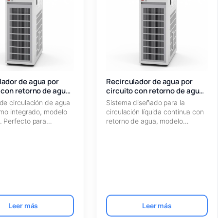
lador de agua por
Recirculador de agua por
o con retorno de agua
circuito con retorno de agua
B
CF313-X
de circulación de agua
Sistema diseñado para la
rno integrado, modelo
circulación líquida continua con
 Perfecto para
retorno de agua, modelo
ones que requieren…
CF313-X. Ideal para…
Leer más
Leer más