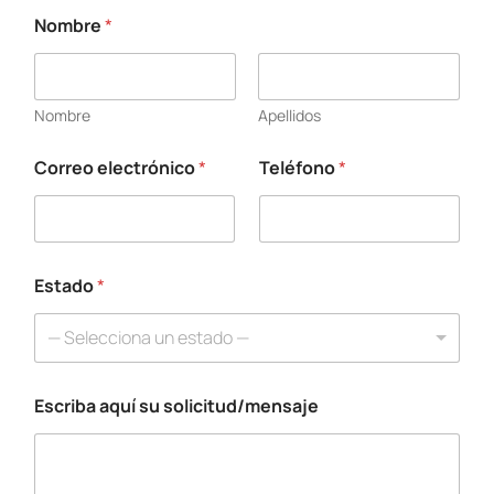
Nombre
*
Nombre
Apellidos
Correo electrónico
*
Teléfono
*
Estado
*
— Selecciona un estado —
Escriba aquí su solicitud/mensaje
T
e
l
é