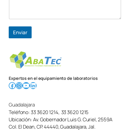
f
o
n
o
s
o
Enviar
l
i
c
i
t
u
d
/
Expertos en el equipamiento de laboratorios
m
Facebook
Instagram
YouTube
LinkedIn
e
n
s
a
Guadalajara
j
e
Teléfono:
33 3620 1214
,
33 3620 1215
s
Ubicación:
Av. Gobernador Luis G. Curiel, 2559A
o
Col. El Dean, CP. 44440, Guadalajara, Jal.
l