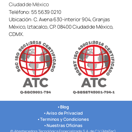
i
Ciudad de México
c
Teléfono:
55 5639 0210
i
Ubicación:
C. Avena 630-interior 904, Granjas
t
u
México, Iztacalco, CP. 08400 Ciudad de México,
d
CDMX.
/
m
e
n
s
a
j
e
•
Blog
•
Aviso de Privaciad
•
Terminos y Condiciones
•
Nuestras Oficinas
© Abastecedora Tecnológica Especializada S.A. de C.V.(AbaTec)