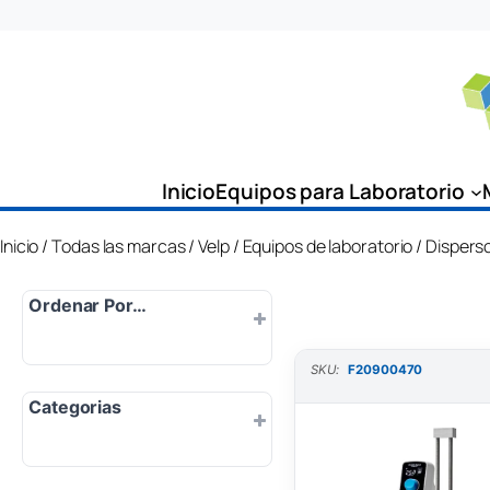
Saltar
al
contenido
Inicio
Equipos para Laboratorio
Inicio
/
Todas las marcas
/
Velp
/
Equipos de laboratorio
/ Dispers
Ordenar Por…
SKU:
F20900470
Por defecto
Categorias
Popularidad
Más nuevo