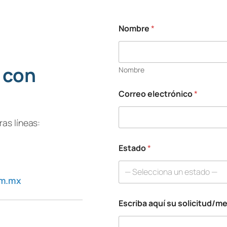
Nombre
*
 con
Nombre
Correo electrónico
*
as líneas:
Estado
*
— Selecciona un estado —
om.mx
Escriba aquí su solicitud/m
*
*