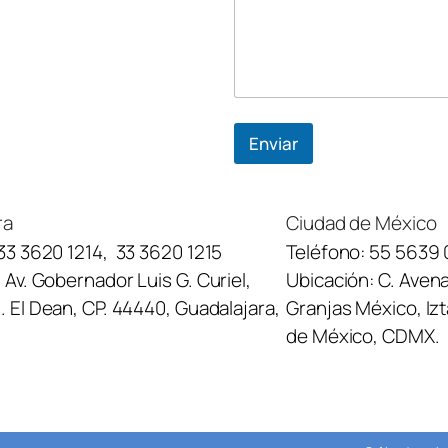
*
Enviar
ra
Ciudad de México
33 3620 1214
,
33 3620 1215
Teléfono:
55 5639 
:
Av. Gobernador Luis G. Curiel,
Ubicación:
C. Avena
 El Dean, CP. 44440, Guadalajara,
Granjas México, Iz
de México, CDMX.