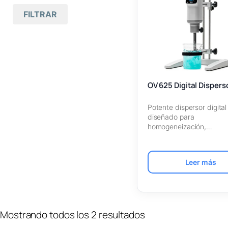
Mas antiguos primero
FILTRAR
Todas las marcas
(2)
Nombre A – Z
Velp
(2)
Nombre Z – A
Equipos de
(2
)
laboratorio
SKU Ascendente
Dispersores
(2)
OV 625 Digital Dispers
SKU Descendente
Potente dispersor digital
diseñado para
homogeneización,
emulsificación, suspensi
mezclado a alta velocid
tejidos…
Leer más
Mostrando todos los 2 resultados