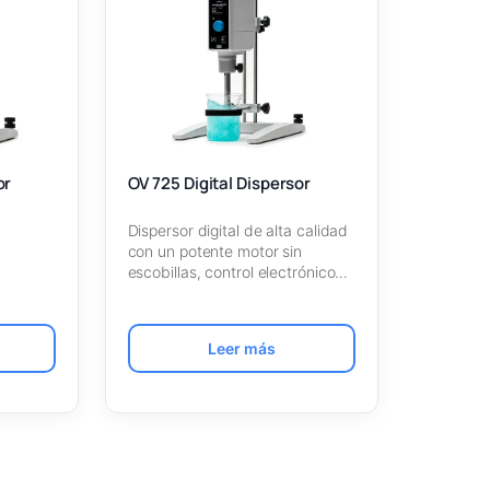
or
OV 725 Digital Dispersor
Dispersor digital de alta calidad
con un potente motor sin
escobillas, control electrónico
ones y
de velocidad,…
ad de
Leer más