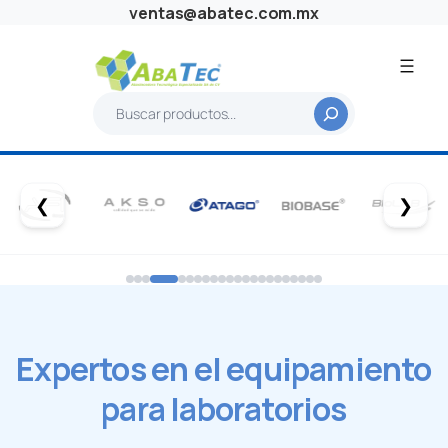
ventas@abatec.com.mx
B
u
s
c
❮
a
❯
r
Expertos en el equipamiento
para laboratorios